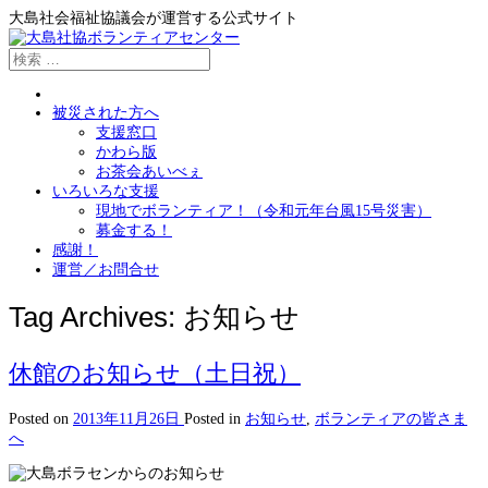
大島社会福祉協議会が運営する公式サイト
被災された方へ
支援窓口
かわら版
お茶会あいべぇ
いろいろな支援
現地でボランティア！（令和元年台風15号災害）
募金する！
感謝！
運営／お問合せ
Tag Archives:
お知らせ
休館のお知らせ（土日祝）
Posted on
2013年11月26日
Posted in
お知らせ
,
ボランティアの皆さま
へ