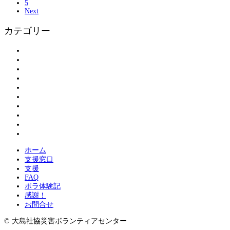
5
Next
カテゴリー
アンケート
お知らせ
ボランティアの皆さまへ
ボランティア登録
割引情報
大島物語
活動報告
現地情報
紹介
被災された方へ
ホーム
支援窓口
支援
FAQ
ボラ体験記
感謝！
お問合せ
© 大島社協災害ボランティアセンター