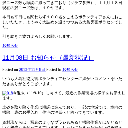
残ニーズ数も順調に減ってきており（グラフ参照）、１１月１８日
現在の残ニーズ数は、１９件です。
本日も平日にも関わらず１００名をこえるボランティアさんにおこ
しいただき、ようやく大詰めを迎えつつある大島災害ボラセンでし
た。
引き続きご協力よろしくお願いします。
お知らせ
11月08日 お知らせ（最新状況）
Posted on
2013年11月8日
Posted in
お知らせ
いつも大島社協災害ボランティアセンターに温かいコメントをいた
だきありがとうございます。
今週末（11/9-10）に向けて、最近の作業現場の様子をお伝えし
ます。
土砂を取り除く作業は順調に進んでおり、一部の地域では、室内の
掃除、庭のお手入れ、住宅の消毒へと移ってきています。
資材班からは、写真のような
ブラシ
もあると掃除作業がはかどると
いう報告もあがってきています。サッシにたまった細かい砂を取ら