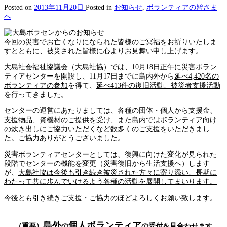
Posted on
2013年11月20日
Posted in
お知らせ
,
ボランティアの皆さま
へ
今回の災害でお亡くなりになられた皆様のご冥福をお祈りいたしま
すとともに、被災された皆様に心よりお見舞い申し上げます。
大島社会福祉協議会（大島社協）では、10月18日正午に災害ボラン
ティアセンターを開設し、11月17日までに島内外から
延べ4,420名の
ボランティアの参加
を得て、
延べ413件の復旧活動、被災者支援活動
を行ってきました。
センターの運営にあたりましては、各種の団体・個人から支援金、
支援物品、資機材のご提供を受け、また島内ではボランティア向け
の炊き出しにご協力いただくなど数多くのご支援をいただきまし
た。ご協力ありがとうございました。
災害ボランティアセンターとしては、復興に向けた変化が見られた
段階でセンターの機能を変更（災害復旧から生活支援へ）します
が、
大島社協は今後も引き続き被災された方々に寄り添い、長期に
わたって共に歩んでいけるよう各種の活動を展開してまいります。
今後とも引き続きご支援・ご協力のほどよろしくお願い致します。
島外
個人ボランティア
（重要）
の
の受付を見合わせます