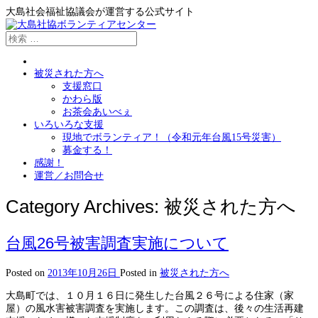
大島社会福祉協議会が運営する公式サイト
被災された方へ
支援窓口
かわら版
お茶会あいべぇ
いろいろな支援
現地でボランティア！（令和元年台風15号災害）
募金する！
感謝！
運営／お問合せ
Category Archives:
被災された方へ
台風26号被害調査実施について
Posted on
2013年10月26日
Posted in
被災された方へ
大島町では、１０月１６日に発生した台風２６号による住家（家
屋）の風水害被害調査を実施します。この調査は、後々の生活再建