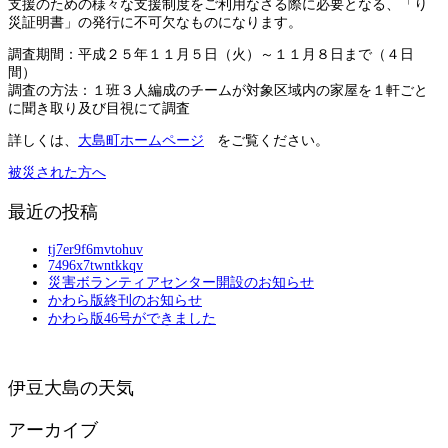
支援のための様々な支援制度をご利用なさる際に必要となる、「り
災証明書」の発行に不可欠なものになります。
調査期間：平成２５年１１月５日（火）～１１月８日まで（４日
間）
調査の方法：１班３人編成のチームが対象区域内の家屋を１軒ごと
に聞き取り及び目視にて調査
詳しくは、
大島町ホームページ
をご覧ください。
被災された方へ
最近の投稿
tj7er9f6mvtohuv
7496x7twntkkqv
災害ボランティアセンター開設のお知らせ
かわら版終刊のお知らせ
かわら版46号ができました
伊豆大島の天気
アーカイブ