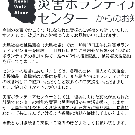
今回の災害でお亡くなりになられた皆様のご冥福をお祈りいたしま
すとともに、被災された皆様に心よりお見舞い申し上げます。
大島社会福祉協議会（大島社協）では、10月18日正午に災害ボラン
ティアセンターを開設し、11月17日までに島内外から
延べ4,420名の
ボランティアの参加
を得て、
延べ413件の復旧活動、被災者支援活動
を行ってきました。
センターの運営にあたりましては、各種の団体・個人から支援金、
支援物品、資機材のご提供を受け、また島内ではボランティア向け
の炊き出しにご協力いただくなど数多くのご支援をいただきまし
た。ご協力ありがとうございました。
災害ボランティアセンターとしては、復興に向けた変化が見られた
段階でセンターの機能を変更（災害復旧から生活支援へ）します
が、
大島社協は今後も引き続き被災された方々に寄り添い、長期に
わたって共に歩んでいけるよう各種の活動を展開してまいります。
今後とも引き続きご支援・ご協力のほどよろしくお願い致します。