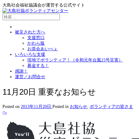
大島社会福祉協議会が運営する公式サイト
被災された方へ
支援窓口
かわら版
お茶会あいべぇ
いろいろな支援
現地でボランティア！（令和元年台風15号災害）
募金する！
感謝！
運営／お問合せ
11月20日 重要なお知らせ
Posted on
2013年11月20日
Posted in
お知らせ
,
ボランティアの皆さま
へ