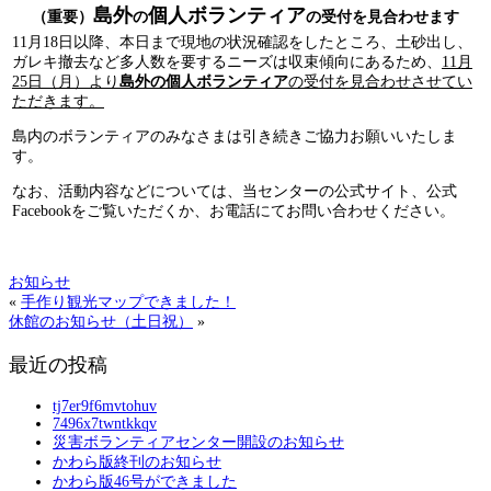
島外
個人ボランティア
（重要）
の
の受付を見合わせます
11月18日以降、本日まで現地の状況確認をしたところ、土砂出し、
ガレキ撤去など多人数を要するニーズは収束傾向にあるため、
11月
25日（月）より
島外の個人ボランティア
の受付を見合わせさせてい
ただきます。
島内のボランティアのみなさまは引き続きご協力お願いいたしま
す。
なお、活動内容などについては、当センターの公式サイト、公式
Facebookをご覧いただくか、お電話にてお問い合わせください。
お知らせ
«
手作り観光マップできました！
休館のお知らせ（土日祝）
»
最近の投稿
tj7er9f6mvtohuv
7496x7twntkkqv
災害ボランティアセンター開設のお知らせ
かわら版終刊のお知らせ
かわら版46号ができました