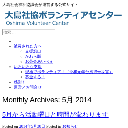
大島社会福祉協議会が運営する公式サイト
被災された方へ
支援窓口
かわら版
お茶会あいべぇ
いろいろな支援
現地でボランティア！（令和元年台風15号災害）
募金する！
感謝！
運営／お問合せ
Monthly Archives:
5月 2014
5月から活動曜日と時間が変わります
Posted on
2014年5月30日
Posted in
お知らせ