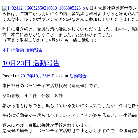
今日も大島社協災害ボラン
今日は、午前中からあいにくの雨。多気温も昨日よりぐっと冷え込ん
そんな中、多くのボランティアのみなさんに参加していただきました
昨日に引き続き、台風対策の活動をしていただきました。雨の中、泥
方、本当にありがとうございました。お疲れさまでした。
（写真：取材に訪れたTV局の方も一緒に活動！）
本日の活動
活動報告
10月23日 活動報告
Posted on
2013年10月23日
Posted in
活動報告
本日23日のボランティア活動状況（速報値）です。
活動者数：４２件 件数：８件
朝から雨もぱらつき、風も出ているあいにく天気でしたが、今日も多
午後に活動先から戻られたボランティアさんの姿を見ると、一生懸命
週末にかけて台風の接近が予報されています。
悪天候の場合は、ボランティア活動は中止となりますので、今後発信