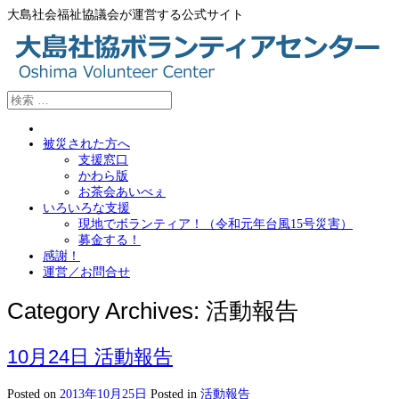
大島社会福祉協議会が運営する公式サイト
被災された方へ
支援窓口
かわら版
お茶会あいべぇ
いろいろな支援
現地でボランティア！（令和元年台風15号災害）
募金する！
感謝！
運営／お問合せ
Category Archives:
活動報告
10月24日 活動報告
Posted on
2013年10月25日
Posted in
活動報告