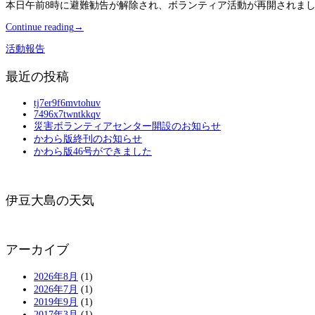
本日午前8時に避難勧告が解除され、ボランティア活動が再開されま
Continue reading
→
活動報告
最近の投稿
tj7er9f6mvtohuv
7496x7twntkkqv
災害ボランティアセンター開設のお知らせ
かわら版終刊のお知らせ
かわら版46号ができました
伊豆大島の天気
アーカイブ
2026年8月
(1)
2026年7月
(1)
2019年9月
(1)
2017年3月
(1)