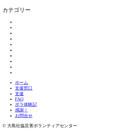
カテゴリー
アンケート
お知らせ
ボランティアの皆さまへ
ボランティア登録
割引情報
大島物語
活動報告
現地情報
紹介
被災された方へ
ホーム
支援窓口
支援
FAQ
ボラ体験記
感謝！
お問合せ
© 大島社協災害ボランティアセンター