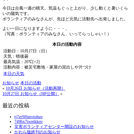
今日は台風一過の晴天。気温もぐっと上がり、少し動くと暑いくら
いの陽気です。
ボランティアのみなさんが、先ほど元気に活動先へ出発しました。
よい一日になりますように・・・。
（写真：ボランティアのみなさん、いってらっしゃい！）
本日の活動内容
活動日：10月27日（日）
天気：晴後曇
最高気温：20℃[+2]
活動内容：被災宅敷地・家屋の泥出しや片づけ
本日の天気
お知らせ
本日の活動
«
10月26日 お知らせ（活動再開）
10月27日 お知らせ（HP公開）
»
最近の投稿
tj7er9f6mvtohuv
7496x7twntkkqv
災害ボランティアセンター開設のお知らせ
かわら版終刊のお知らせ