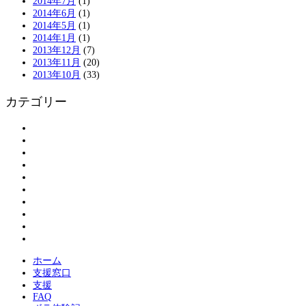
2014年7月
(1)
2014年6月
(1)
2014年5月
(1)
2014年1月
(1)
2013年12月
(7)
2013年11月
(20)
2013年10月
(33)
カテゴリー
アンケート
お知らせ
ボランティアの皆さまへ
ボランティア登録
割引情報
大島物語
活動報告
現地情報
紹介
被災された方へ
ホーム
支援窓口
支援
FAQ