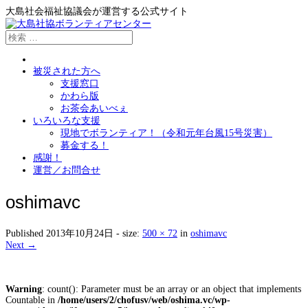
大島社会福祉協議会が運営する公式サイト
被災された方へ
支援窓口
かわら版
お茶会あいべぇ
いろいろな支援
現地でボランティア！（令和元年台風15号災害）
募金する！
感謝！
運営／お問合せ
oshimavc
Published
2013年10月24日
- size:
500 × 72
in
oshimavc
Next →
Warning
: count(): Parameter must be an array or an object that implements
Countable in
/home/users/2/chofusv/web/oshima.vc/wp-