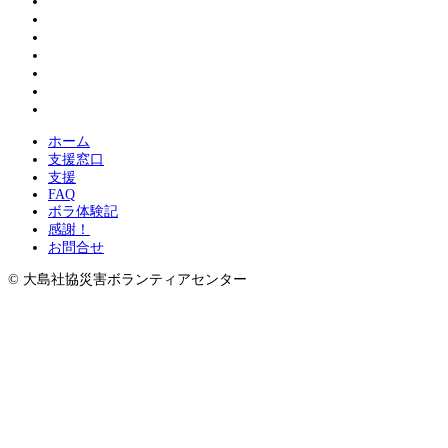
ボランティア登録
割引情報
大島物語
活動報告
現地情報
紹介
被災された方へ
ホーム
支援窓口
支援
FAQ
ボラ体験記
感謝！
お問合せ
© 大島社協災害ボランティアセンター