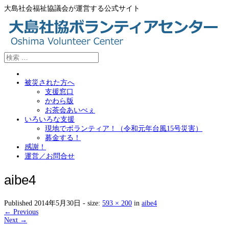
大島社会福祉協議会が運営する公式サイト
被災された方へ
支援窓口
かわら版
お茶会あいべぇ
いろいろな支援
現地でボランティア！（令和元年台風15号災害）
募金する！
感謝！
運営／お問合せ
aibe4
Published
2014年5月30日
- size:
593 × 200
in
aibe4
← Previous
Next →