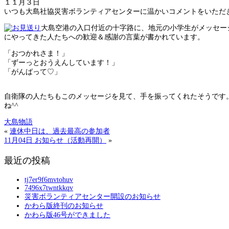
１１月３日
いつも大島社協災害ボランティアセンターに温かいコメントをいただ
大島空港の入口付近の十字路に、地元の小学生がメッセー
にやってきた人たちへの歓迎＆感謝の言葉が書かれています。
「おつかれさま！」
「ずーっとおうえんしています！」
「がんばって♡」
自衛隊の人たちもこのメッセージを見て、手を振ってくれたそうです
ね^^
大島物語
«
連休中日は、過去最高の参加者
11月04日 お知らせ（活動再開）
»
最近の投稿
tj7er9f6mvtohuv
7496x7twntkkqv
災害ボランティアセンター開設のお知らせ
かわら版終刊のお知らせ
かわら版46号ができました