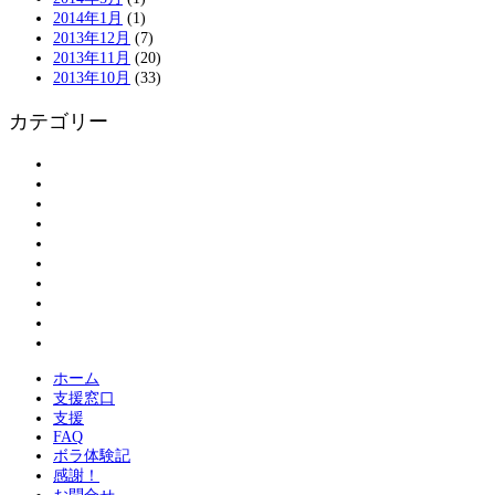
2014年1月
(1)
2013年12月
(7)
2013年11月
(20)
2013年10月
(33)
カテゴリー
アンケート
お知らせ
ボランティアの皆さまへ
ボランティア登録
割引情報
大島物語
活動報告
現地情報
紹介
被災された方へ
ホーム
支援窓口
支援
FAQ
ボラ体験記
感謝！