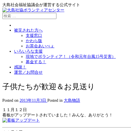
大島社会福祉協議会が運営する公式サイト
被災された方へ
支援窓口
かわら版
お茶会あいべぇ
いろいろな支援
現地でボランティア！（令和元年台風15号災害）
募金する！
感謝！
運営／お問合せ
子供たちが歓迎＆お見送り
Posted on
2013年11月3日
Posted in
大島物語
１１月１２日
看板がアップデートされていました！みんな、ありがとう！