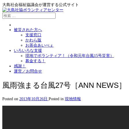
大島社会福祉協議会が運営する公式サイト
被災された方へ
支援窓口
かわら版
お茶会あいべぇ
いろいろな支援
現地でボランティア！（令和元年台風15号災害）
募金する！
感謝！
運営／お問合せ
風雨強まる台風27号［ANN NEWS］
Posted on
2013年10月26日
Posted in
現地情報