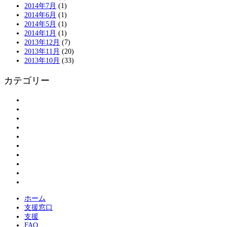
2014年7月
(1)
2014年6月
(1)
2014年5月
(1)
2014年1月
(1)
2013年12月
(7)
2013年11月
(20)
2013年10月
(33)
カテゴリー
アンケート
お知らせ
ボランティアの皆さまへ
ボランティア登録
割引情報
大島物語
活動報告
現地情報
紹介
被災された方へ
ホーム
支援窓口
支援
FAQ