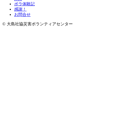
ボラ体験記
感謝！
お問合せ
© 大島社協災害ボランティアセンター