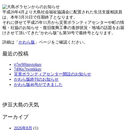
平成26年4月より大島社会福祉協議会に配置された生活支援相談員
は、本年3月31日で任期終了となります。
それに併せて平成25年11月から災害ボランティアセンターや町の情
報・社協のお知らせ・復旧復興工事の進捗状況・地域の話題をお届
けさせて頂いてきた“かわら版”も第50号で最終号となります。
詳細は「
かわら版
」ページをご確認ください。
最近の投稿
tj7er9f6mvtohuv
7496x7twntkkqv
災害ボランティアセンター開設のお知らせ
かわら版終刊のお知らせ
かわら版46号ができました
伊豆大島の天気
アーカイブ
2026年8月
(1)