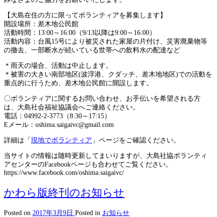
【大島在住の方に限ってボランティアを募集します】
開設場所：差木地公民館
活動時間：13:00～16:00（9/13以降は9:00～16:00）
活動内容：台風15号により被災された家屋の片付け、災害廃棄物等
の撤去、一部断水が続いている世帯への飲料水の配達など
＊雨天の場合、活動は中止します。
＊被害の大きい南部地区(波浮港、クダッチ、差木地地区)での活動を
重点的に行うため、差木地公民館に開設します。
〇ボランティアに関するお問い合わせ、お手伝いを希望される方
は、大島社会福祉協議会へご連絡ください。
電話：04992-2-3773（8:30～17:15）
Eメール：oshima.saigaivc@gmail.com
詳細は「
現地でボランティア
」ページをご確認ください。
当サイトの情報は随時更新してまいりますが、大島社協ボランティ
アセンターのFacebookページも合わせてご覧ください。
https://www.facebook.com/oshima.saigaivc/
かわら版終刊のお知らせ
Posted on
2017年3月9日
Posted in
お知らせ