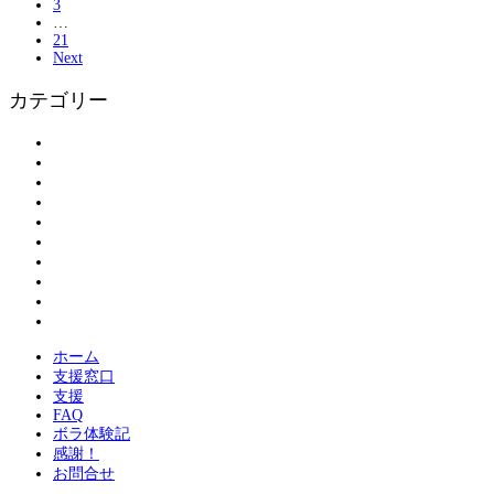
3
…
21
Next
カテゴリー
アンケート
お知らせ
ボランティアの皆さまへ
ボランティア登録
割引情報
大島物語
活動報告
現地情報
紹介
被災された方へ
ホーム
支援窓口
支援
FAQ
ボラ体験記
感謝！
お問合せ