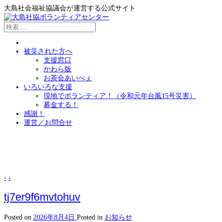
大島社会福祉協議会が運営する公式サイト
被災された方へ
支援窓口
かわら版
お茶会あいべぇ
いろいろな支援
現地でボランティア！（令和元年台風15号災害）
募金する！
感謝！
運営／お問合せ
‹
›
tj7er9f6mvtohuv
Posted on
2026年8月4日
Posted in
お知らせ