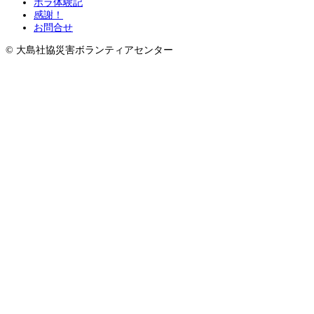
ボラ体験記
感謝！
お問合せ
© 大島社協災害ボランティアセンター