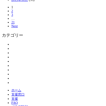
1
2
3
…
21
Next
カテゴリー
アンケート
お知らせ
ボランティアの皆さまへ
ボランティア登録
割引情報
大島物語
活動報告
現地情報
紹介
被災された方へ
ホーム
支援窓口
支援
FAQ