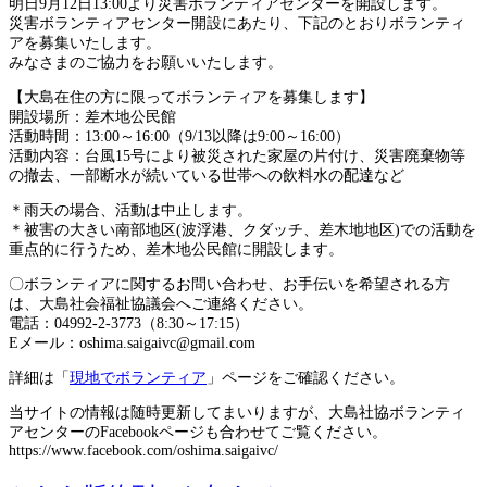
明日9月12日13:00より災害ボランティアセンターを開設します。
災害ボランティアセンター開設にあたり、下記のとおりボランティ
アを募集いたします。
みなさまのご協力をお願いいたします。
【大島在住の方に限ってボランティアを募集します】
開設場所：差木地公民館
活動時間：13:00～16:00（9/13以降は9:00～16:00）
活動内容：台風15号により被災された家屋の片付け、災害廃棄物等
の撤去、一部断水が続いている世帯への飲料水の配達など
＊雨天の場合、活動は中止します。
＊被害の大きい南部地区(波浮港、クダッチ、差木地地区)での活動を
重点的に行うため、差木地公民館に開設します。
〇ボランティアに関するお問い合わせ、お手伝いを希望される方
は、大島社会福祉協議会へご連絡ください。
電話：04992-2-3773（8:30～17:15）
Eメール：oshima.saigaivc@gmail.com
詳細は「
現地でボランティア
」ページをご確認ください。
当サイトの情報は随時更新してまいりますが、大島社協ボランティ
アセンターのFacebookページも合わせてご覧ください。
https://www.facebook.com/oshima.saigaivc/