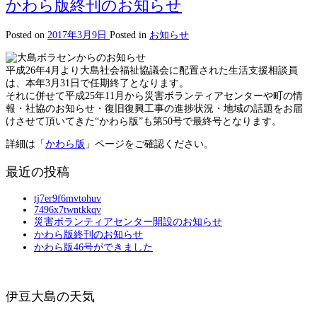
かわら版終刊のお知らせ
Posted on
2017年3月9日
Posted in
お知らせ
平成26年4月より大島社会福祉協議会に配置された生活支援相談員
は、本年3月31日で任期終了となります。
それに併せて平成25年11月から災害ボランティアセンターや町の情
報・社協のお知らせ・復旧復興工事の進捗状況・地域の話題をお届
けさせて頂いてきた“かわら版”も第50号で最終号となります。
詳細は「
かわら版
」ページをご確認ください。
最近の投稿
tj7er9f6mvtohuv
7496x7twntkkqv
災害ボランティアセンター開設のお知らせ
かわら版終刊のお知らせ
かわら版46号ができました
伊豆大島の天気