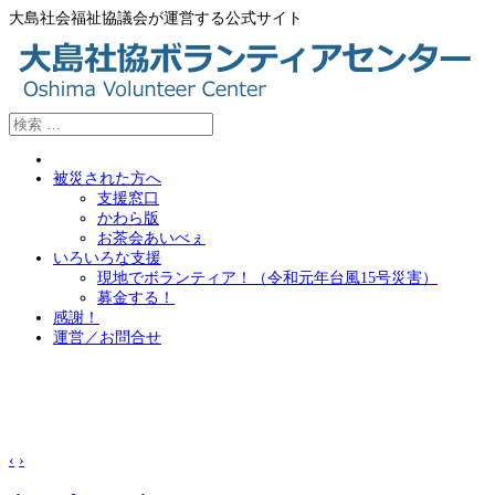
大島社会福祉協議会が運営する公式サイト
被災された方へ
支援窓口
かわら版
お茶会あいべぇ
いろいろな支援
現地でボランティア！（令和元年台風15号災害）
募金する！
感謝！
運営／お問合せ
‹
›