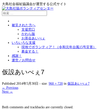
大島社会福祉協議会が運営する公式サイト
被災された方へ
支援窓口
かわら版
お茶会あいべぇ
いろいろな支援
現地でボランティア！（令和元年台風15号災害）
募金する！
感謝！
運営／お問合せ
仮設あいべぇ7
Published
2014年5月30日
- size:
960 × 720
in
仮設あいべぇ7
← Previous
Next →
Both comments and trackbacks are currently closed.